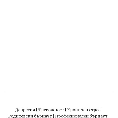
Депресия | Тревожност | Хроничен стрес |
Родителски бърнаут | Професионален б
ърнаут |