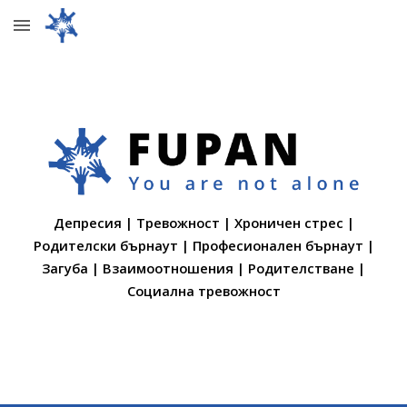
Skip to main content
Skip to navigation
Депресия | Тревожност | Хроничен стрес |
Родителски бърнаут
| Професионален б
ърнаут |
Загуба
| Взаимоотношения | Родителстване
|
Социална тревожност